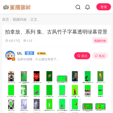
登录
首页
视频特效
正文
拍拿放、系列 集、古风竹子字幕透明绿幕背景
4月17日
112
视频特效
ML
关注
私信
这家伙很懒，什么都没有留下...