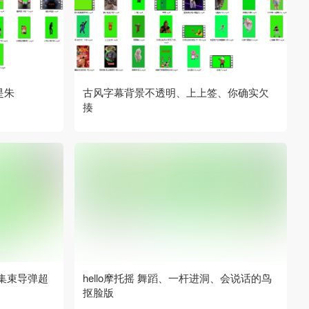
是朱
古风字幕背景不透明、上上签、你确实欠
揍
集束导弹超
hello摩托摇 舞蹈、一杆进洞、会说话的鸟
抠脸版