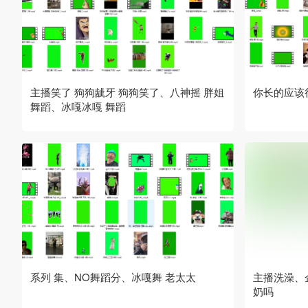
主播笑了 狗狗龇牙 狗狗笑了、八神摇 胖姐
你长的应该
舞蹈、冰嘎冰嘎 舞蹈
系列 集、NO舞蹈分、冰嘎舞 老太太
主播洗澡、
奶吗