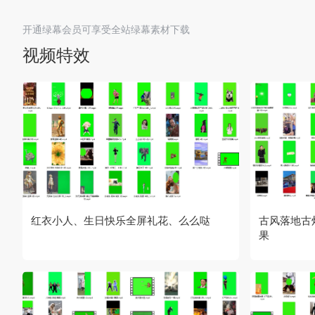
开通绿幕会员可享受全站绿幕素材下载
视频特效
红衣小人、生日快乐全屏礼花、么么哒
古风落地古
果