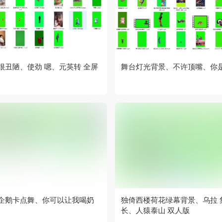
很丑陋、使劲 嗯、元英转 全屏
舞台灯光背景、不许顶嘴、你
企鹅卡点舞、你可以让我喝奶
独倚西楼荷花绿幕背景、乌拉 
长、人猿泰山 双人版