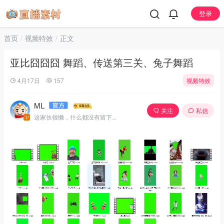
登录
首页
视频特效
正文
亚比囧囧囧 舞蹈、传送第三关、兔子舞蹈
4月17日
157
视频特效
ML
关注
私信
这家伙很懒，什么都没有留下...