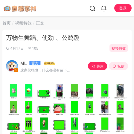
登录
首页
视频特效
正文
万物生舞蹈、使劲 、公鸡蹦
4月17日
105
视频特效
ML
关注
私信
这家伙很懒，什么都没有留下...