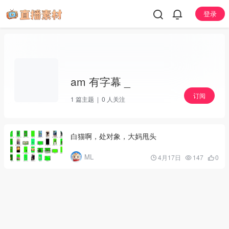
登录
am 有字幕 _
订阅
1
篇主题 |
0
人关注
白猫啊，处对象，大妈甩头
ML
4月17日
147
0