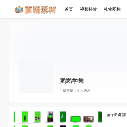
首页
视频特效
礼物图标
鹦鹉学舞
1
篇主题 |
0
人关注
am卡点