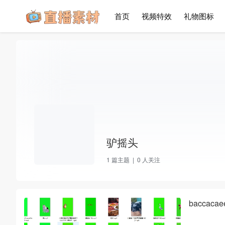
首页
视频特效
礼物图标
驴摇头
1
篇主题 |
0
人关注
bacca