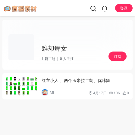
登录
难却舞女
订阅
1
篇主题 |
0
人关注
红衣小人 、两个玉米拉二胡、优咔舞
ML
4月17日
106
0