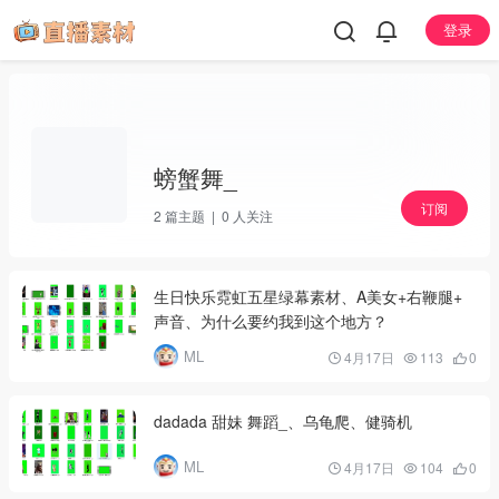
登录
螃蟹舞_
订阅
2
篇主题 |
0
人关注
生日快乐霓虹五星绿幕素材、A美女+右鞭腿+
声音、为什么要约我到这个地方？
ML
4月17日
113
0
dadada 甜妹 舞蹈_、乌龟爬、健骑机
ML
4月17日
104
0