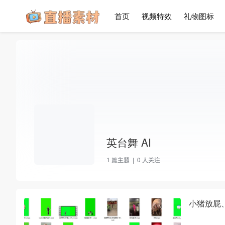
首页
视频特效
礼物图标
英台舞 AI
1
篇主题 |
0
人关注
小猪放屁、