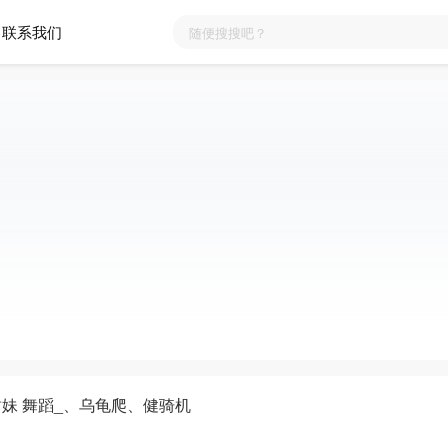
联系我们
a 甜妹 舞蹈_、乌龟爬、健骑机