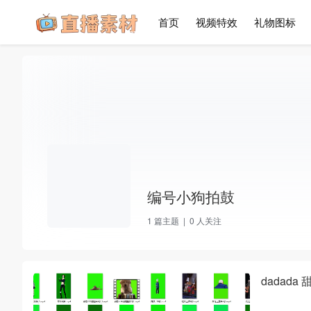
首页
视频特效
礼物图标
编号小狗拍鼓
1
篇主题 |
0
人关注
dadad