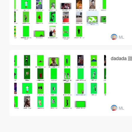
ML
dadad
ML