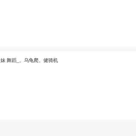
a 甜妹 舞蹈_、乌龟爬、健骑机