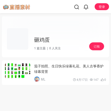
登录
砸鸡蛋
订阅
1
篇主题 |
0
人关注
茄子拍照、生日快乐绿幕礼花、美人古筝香炉
绿幕背景
ML
4月17日
147
0