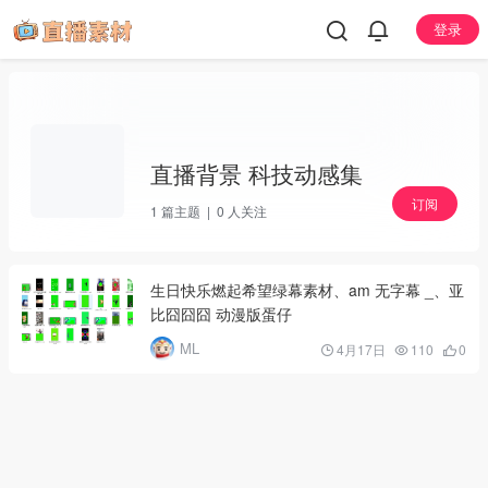
登录
直播背景 科技动感集
订阅
1
篇主题 |
0
人关注
生日快乐燃起希望绿幕素材、am 无字幕 _、亚
比囧囧囧 动漫版蛋仔
ML
4月17日
110
0