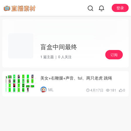
登录
盲盒中间最终
订阅
1
篇主题 |
0
人关注
美女+右鞭腿+声音、tui、两只老虎 跳绳
ML
4月17日
181
0