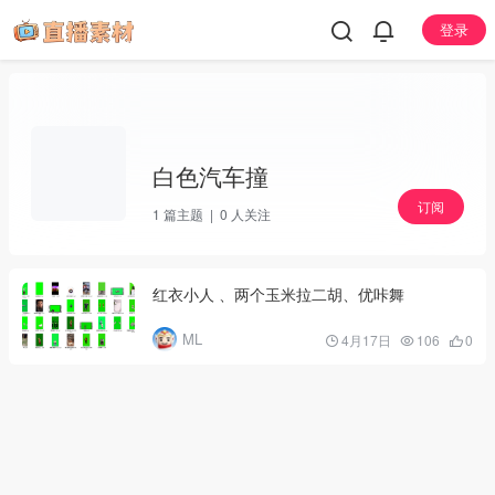
登录
白色汽车撞
订阅
1
篇主题 |
0
人关注
红衣小人 、两个玉米拉二胡、优咔舞
ML
4月17日
106
0