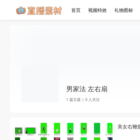
首页
视频特效
礼物图标
男家法 左右扇
1
篇主题 |
0
人关注
美女右鞭