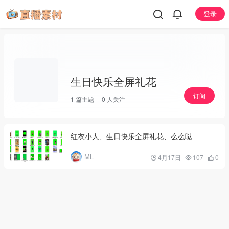
登录
生日快乐全屏礼花
订阅
1
篇主题 |
0
人关注
红衣小人、生日快乐全屏礼花、么么哒
ML
4月17日
107
0