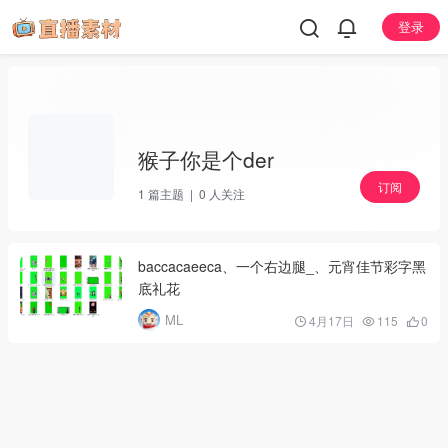
登录
猴子你是个der
订阅
1
篇主题 |
0
人关注
baccacaeeca、一个右边腿_、元宵佳节彩字黑
底礼花
ML
4月17日
115
0