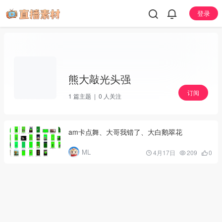
登录
熊大敲光头强
订阅
1
篇主题 |
0
人关注
am卡点舞、大哥我错了、大白鹅翠花
ML
4月17日
209
0