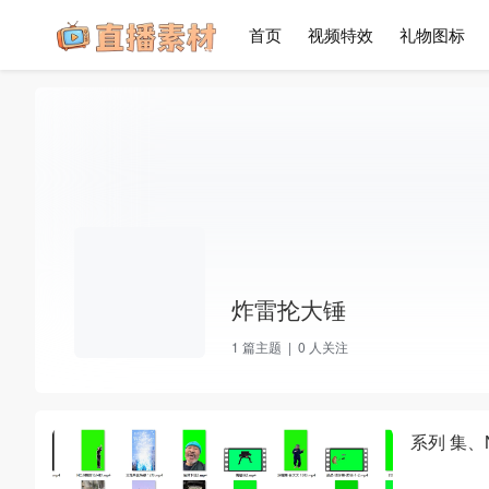
首页
视频特效
礼物图标
炸雷抡大锤
1
篇主题 |
0
人关注
系列 集、