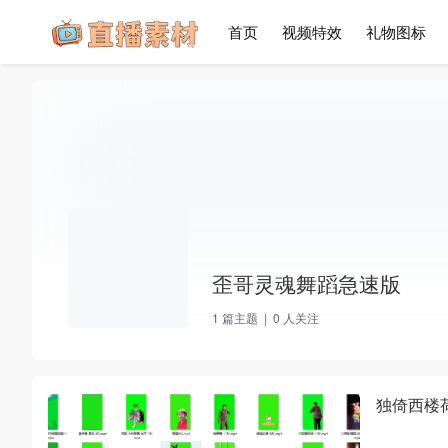
首页
视频特效
礼物图标
歪哥灵魂舞蹈急速版
1
篇主题 |
0
人关注
独倚西楼