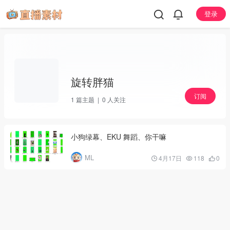
登录
旋转胖猫
订阅
1
篇主题 |
0
人关注
小狗绿幕、EKU 舞蹈、你干嘛
ML
4月17日
118
0