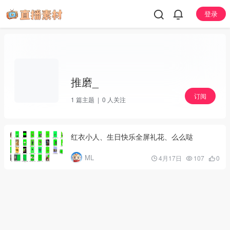
登录
推磨_
订阅
1
篇主题 |
0
人关注
红衣小人、生日快乐全屏礼花、么么哒
ML
4月17日
107
0