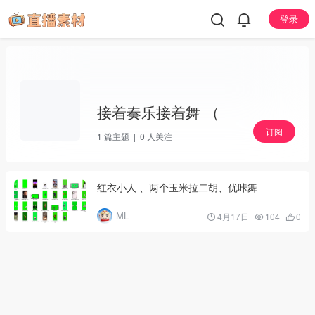
登录
接着奏乐接着舞 （
订阅
1
篇主题 |
0
人关注
红衣小人 、两个玉米拉二胡、优咔舞
ML
4月17日
104
0