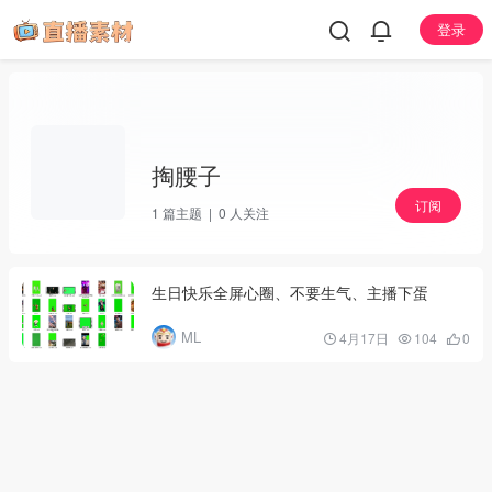
登录
掏腰子
订阅
1
篇主题 |
0
人关注
生日快乐全屏心圈、不要生气、主播下蛋
ML
4月17日
104
0