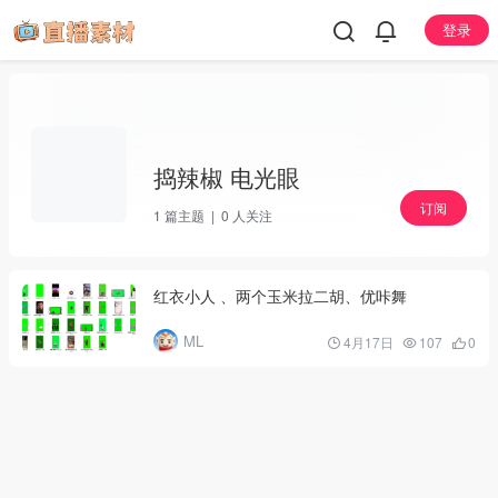
登录
捣辣椒 电光眼
订阅
1
篇主题 |
0
人关注
红衣小人 、两个玉米拉二胡、优咔舞
ML
4月17日
107
0