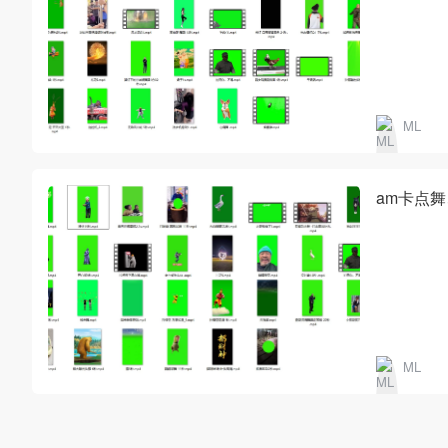
ML
am卡点
ML