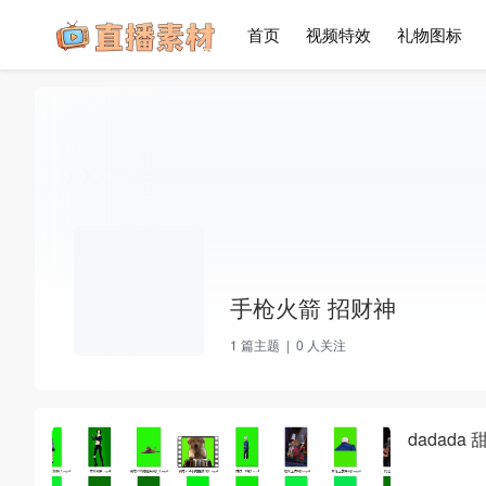
首页
视频特效
礼物图标
手枪火箭 招财神
1
篇主题 |
0
人关注
dadad