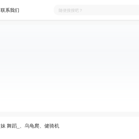
联系我们
a 甜妹 舞蹈_、乌龟爬、健骑机