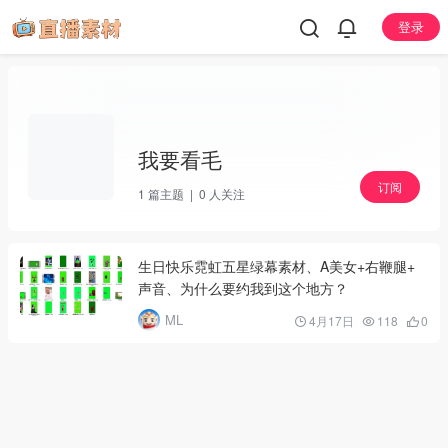
登录
我要看毛
订阅
1
篇主题 |
0
人关注
生日快乐霓虹五星绿幕素材、A美女+右鞭腿+
声音、为什么要约我到这个地方？
ML
4月17日
118
0