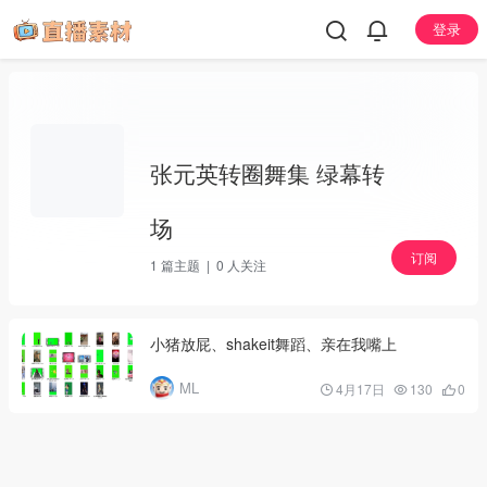
登录
张元英转圈舞集 绿幕转
场
订阅
1
篇主题 |
0
人关注
小猪放屁、shakeit舞蹈、亲在我嘴上
ML
4月17日
130
0