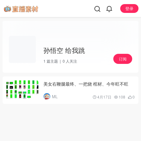
登录
孙悟空 给我跳
订阅
1
篇主题 |
0
人关注
美女右鞭腿最终、一把烧 棺材、今年旺不旺
ML
4月17日
108
0