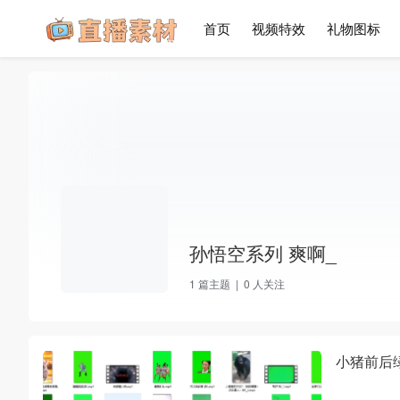
首页
视频特效
礼物图标
孙悟空系列 爽啊_
1
篇主题 |
0
人关注
小猪前后