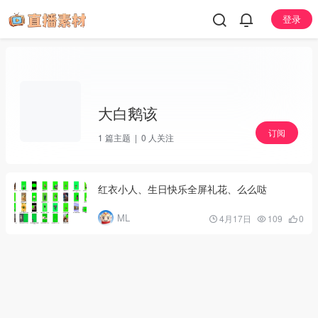
登录
大白鹅该
订阅
1
篇主题 |
0
人关注
红衣小人、生日快乐全屏礼花、么么哒
ML
4月17日
109
0