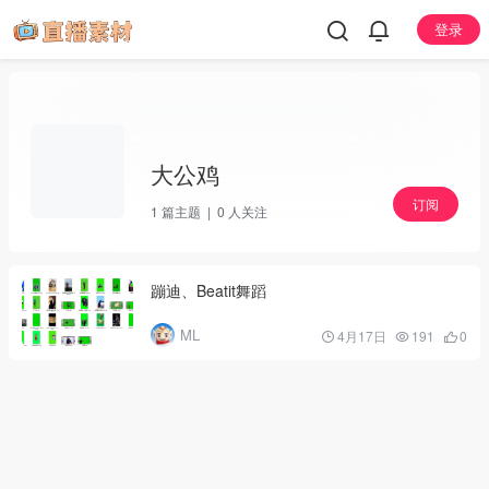
登录
大公鸡
订阅
1
篇主题 |
0
人关注
蹦迪、Beatit舞蹈
ML
4月17日
191
0