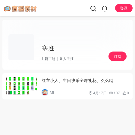
登录
塞班
订阅
1
篇主题 |
0
人关注
红衣小人、生日快乐全屏礼花、么么哒
ML
4月17日
107
0