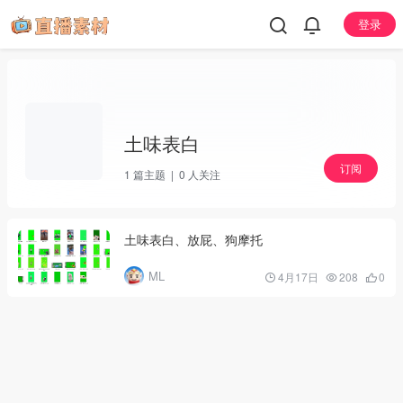
登录
土味表白
订阅
1
篇主题 |
0
人关注
土味表白、放屁、狗摩托
ML
4月17日
208
0