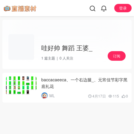
登录
哇好帅 舞蹈 王婆_
订阅
1
篇主题 |
0
人关注
baccacaeeca、一个右边腿_、元宵佳节彩字黑
底礼花
ML
4月17日
115
0