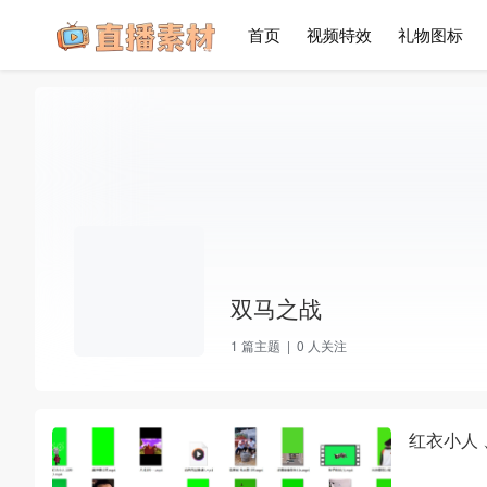
首页
视频特效
礼物图标
双马之战
1
篇主题 |
0
人关注
红衣小人