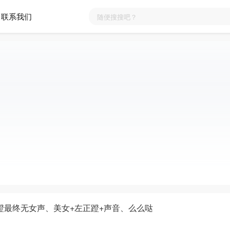
联系我们
蹬最终无女声、美女+左正蹬+声音、么么哒