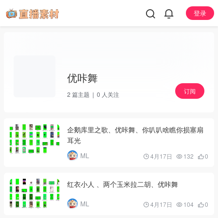
登录
优咔舞
订阅
2
篇主题 |
0
人关注
企鹅库里之歌、优咔舞、你叭叭啥瞧你损塞扇
耳光
ML
4月17日
132
0
红衣小人 、两个玉米拉二胡、优咔舞
ML
4月17日
104
0