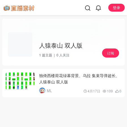
登录
人猿泰山 双人版
订阅
1
篇主题 |
0
人关注
独倚西楼荷花绿幕背景、乌拉 集束导弹超长、
人猿泰山 双人版
ML
4月17日
109
0