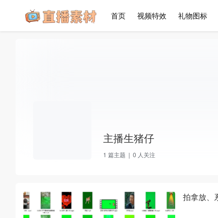
首页
视频特效
礼物图标
主播生猪仔
1
篇主题 |
0
人关注
拍拿放、